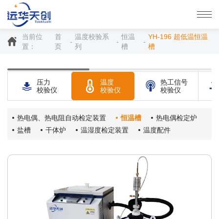
当前位
首
温度校验系
恒温
YH-196 超低温恒温
置：
页
列
槽
槽
压力
温度
热工信号
校验仪
校验仪
校验仪
热电偶、热电阻自动检定装置
恒温槽
热电偶检定炉
盐槽
干体炉
温湿度检定装置
温度配件