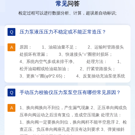
常见
问答
检定过程可以进行数据分析、计算，超误差自动标识;
压力泵液压压力不稳定或不能正常造压？
原因： 1、油箱油量不足； 2、运输时管路接头
处损坏有泄漏； 3、快速接头“○”圈密封损坏；
4、系统内空气多或未排干净。 处理方法： 1、
松开油箱帽或给油箱加油； 2、拧紧管路接头；
3、更换“○”圈(φ9*2.65)； 4、反复抽动充油泵使系统
内空气随油箱排出。
手动压力校验仪压力泵泵空压有哪些常见原因？
1、换向阀换向不到位，产生漏气现象 2、正压单向阀或负
压单向阀运动之后没有复位，造成空压现象 处理方法：
1、换向阀一定要换向到位，换向阀杆不能半空悬浮 2、检
查正压、负压单向阀座孔是否没有达到要求 3、弹簧倾斜