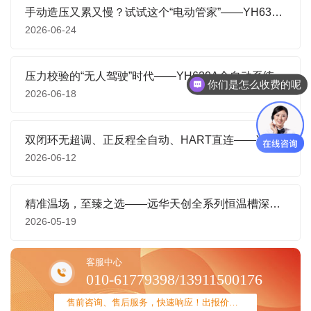
手动造压又累又慢？试试这个“电动管家”——YH630D-Q气压校验装置
2026-06-24
压力校验的“无人驾驶”时代——YH630A全自动系统如何让实验室效率翻倍
你们是怎么收费的呢
2026-06-18
双闭环无超调、正反程全自动、HART直连——YH630A重新定义液压压力校验的天花板
2026-06-12
精准温场，至臻之选——远华天创全系列恒温槽深度解析
2026-05-19
客服中心
010-61779398/13911500176
售前咨询、售后服务，快速响应！出报价方案......123