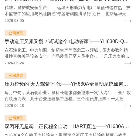
精准计量护航安全生产 ——远华天创助力某电厂“量值传递在热工技
术监督中的应用与风险防控”专题培训圆满举行 近日，北京远华天创
科技有限责任公司受邀为某电厂成功举办了“量值传递在热工技术监
2026-08-05
督中的应用与风险防控”专题培训。本次培训聚焦火电厂热工计量领
域的前沿技术与实践痛点，围绕智能化热工检定设备的应用与风险
·公司新闻
防控、企业计量标准的建立、电厂热工计量完整量值溯源与传递三
手动造压又累又慢？试试这个“电动管家”——YH630D-Q气压校验装置
大核心主题展开，为电厂热控专业技术人员带来了一场理论与实践
深度融合的知识盛宴。
在石油化工、电力能源、制药生产等高危工业领域，压力参数的精
准性直接关乎设备安全、产品质量乃至人员生命-。一只压力表的微
小偏差，可能导致管道爆裂、反应失控，造成难以估量的损失。正
2026-06-24
因如此，压力仪表的定期校验，从来不是一项“可有可无”的常规工
作，而是一道必须坚守的安全防线。 然而，长期以来，压力校验工
·公司新闻
作却面临着效率低、劳动强度大、精度难以保证等现实困境。传统
压力校验的“无人驾驶”时代——YH630A全自动系统如何让实验室效率翻倍
手动造压方式依赖操作者反复加压、稳压，不仅耗时费力，而且极
易因人为因素引入误差-。面对日益增长的仪表校验需求和不断提高
每月中旬，某石化企业计量科长老张都会迎来一次“大考”——全厂数
的精度要求，传统方式已捉襟见肘。正是在这样的背景下，
百块压力表、几十台变送器集中送检。三个组员齐上阵：一人摇手
YH630D-Q电动气压校验装置​应运而生，以先进的伺服驱动控制技
压泵，一人紧盯标准表读数，一人趴在桌上记录数据，还不时要计
2026-06-18
术，为压力校验工作带来革命性的效率提升。
算误差、判断合格与否。一整天下来，手臂酸胀，眼睛干涩，数据
表上涂涂改改，最怕的是客户临时催报告，而校验记录还在复核
·公司新闻
中。 这种场景，在国内大量工业企业和计量机构中并不陌生。手动
双闭环无超调、正反程全自动、HART直连——YH630A重新定义液压压力校验的天花板
压力校验不仅劳动强度大，更关键的是效率瓶颈明显，且数据质量
高度依赖人员状态。然而，压力仪表的准确可靠又关乎生产安全与
YH630A全自动压力校验台：重新定义液压压力校验的精度与效率