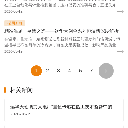
产品质量，不容半点马虎。有没有一种办法，既能保证精度，又能
在工业自动化与计量检测领域，压力仪表的准确与否，直接关系到
把人从重复劳动中解放出来？ 北京远华天创科技有限责任公司​给出
生产安全、产品质量和运营成本。无论是石油化工的高压管道，还
2026-06-12
的答案是 YH630A全自动压力校验系统——一套让压力校准从“手工
是电力系统的蒸汽回路，亦或是军工制造的精密液压装置——每一
作业”跨入“自动巡航”时代的整体解决方案。 一键启动，全程“无人值
块压力表、每一支压力变送器的数据偏差，都可能引发无法估量的
·公司新闻
守”
风险。 然而，传统压力校验方式长期面临三大痛点：手动加压费时
精准温场，至臻之选——远华天创全系列恒温槽深度解析
费力、人工读数误差难控、检定记录整理繁琐。当您面对数十块待
检仪表，当您需要反复升降压完成反向检定，当您深夜还在整理未
在温度计量校准、精密测试以及新材料新工艺研发的前沿领域，恒
完成的校验记录……YH630A全自动压力校验台（液压），正是为解
温槽早已不是简单的冷热源，而是决定实验成败、影响产品质量的
决这些难题而生。
核心关键设备。微小的温度波动、毫厘之间的温场偏差，都可能被
2026-05-19
高灵敏度的传感器捕获，进而引发数据失真、工艺失控。远华天
创，作为深耕温场测控领域的高端品牌，深谙“精准”与“稳定”的极致
价值，倾力打造出覆盖-196℃至300℃全温区的YH系列高精度恒温
1
2
3
4
5
7
槽，以硬核技术指标重新定义国产恒温设备的品质标杆，为全球用
户提供值得信赖的温场解决方案。
相关新闻
远华天创助力某电厂“量值传递在热工技术监督中的应用与风险防控”专题培训圆满举行
2026-08-05